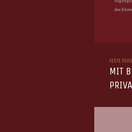
Highligh
des Klost
FESTE FEI
MIT 
PRIVA