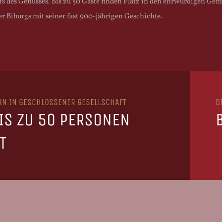
ts des Genusses. Bis zu 50 Gäste finden Platz in den ehrwürdigen Ge
er Biburgs mit seiner fast 900-jährigen Geschichte.
ERN IN GESCHLOSSENER GESELLSCHAFT
D
BIS ZU 50 PERSONEN
T