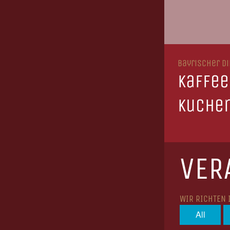
Bayrischer Di
Kaffee
Kuche
VER
WIR RICHTEN 
All