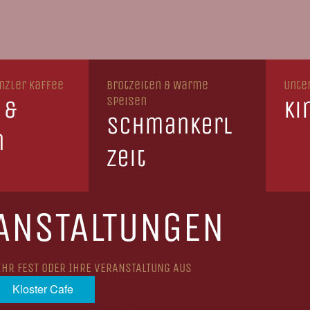
nzler Kaffee
Brotzeiten & Warme
Unte
Speisen
 &
Ki
Schmankerl
n
Zeit
ANSTALTUNGEN
IHR FEST ODER IHRE VERANSTALTUNG AUS
Kloster Cafe