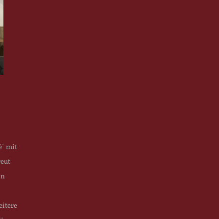
é´ mit
reut
in
eitere