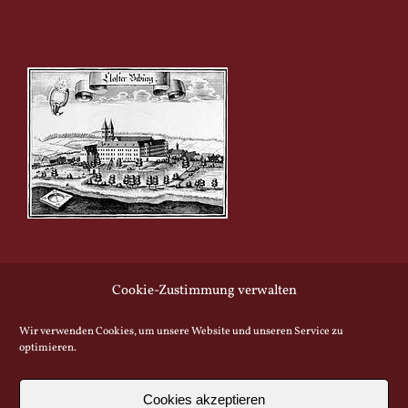
Cookie-Zustimmung verwalten
Wir verwenden Cookies, um unsere Website und unseren Service zu
optimieren.
© Copyright -
2026 | All Rights Reserved
| Klosterbiergarten Biburg |
Webdesign
Baytel UG |
Impressum |
Cookie Richtlinie |
Datenschutz
Cookies akzeptieren
|
Barrierefreiheitserklärung |