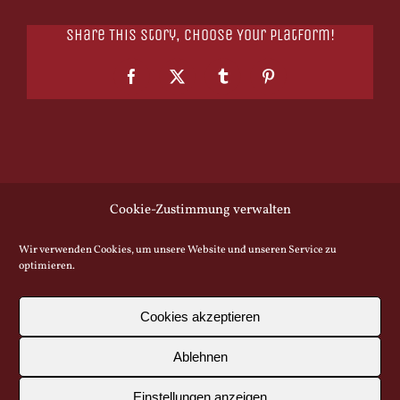
Share This Story, Choose Your Platform!
Facebook
X
Tumblr
Pinterest
Cookie-Zustimmung verwalten
Wir verwenden Cookies, um unsere Website und unseren Service zu
optimieren.
© Copyright -
2026 | All Rights Reserved
| Klosterbiergarten Biburg |
Webdesign
Baytel UG |
Impressum |
Cookie Richtlinie |
Datenschutz
Cookies akzeptieren
|
Barrierefreiheitserklärung |
Ablehnen
Facebook
Instagram
YouTube
Einstellungen anzeigen