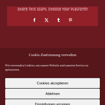
Share This Story, Choose Your Platform!
Facebook
X
Tumblr
Pinterest
Cookie-Zustimmung verwalten
Wir verwenden Cookies, um unsere Website und unseren Service zu
optimieren.
© Copyright -
2026 | All Rights Reserved
| Klosterbiergarten Biburg |
Webdesign
Baytel UG |
Impressum |
Cookie Richtlinie |
Datenschutz
Cookies akzeptieren
|
Barrierefreiheitserklärung |
Ablehnen
Facebook
Instagram
YouTube
Einstellungen anzeigen